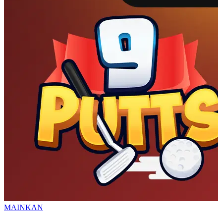
MAINKAN