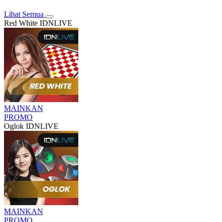
Lihat Semua
Red White IDNLIVE
MAINKAN
PROMO
Oglok IDNLIVE
MAINKAN
PROMO