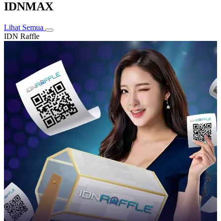
IDNMAX
Lihat Semua
IDN Raffle