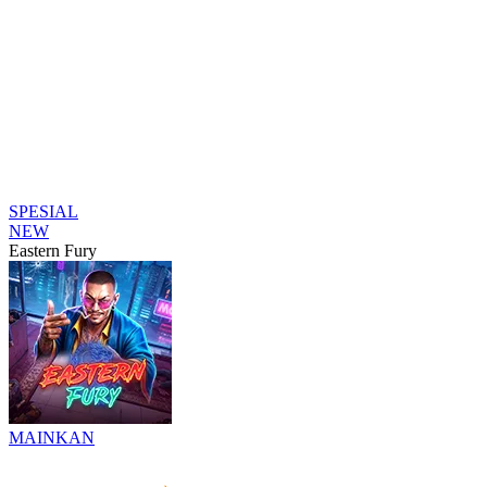
SPESIAL
NEW
Eastern Fury
MAINKAN