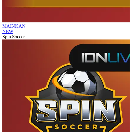
MAINKAN
NEW
Spin Soccer