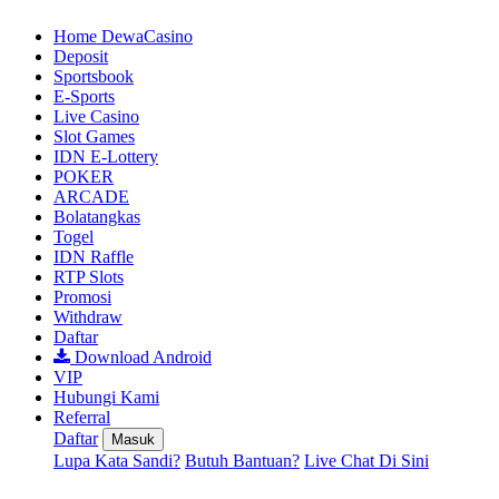
Home DewaCasino
Deposit
Sportsbook
E-Sports
Live Casino
Slot Games
IDN E-Lottery
POKER
ARCADE
Bolatangkas
Togel
IDN Raffle
RTP Slots
Promosi
Withdraw
Daftar
Download Android
VIP
Hubungi Kami
Referral
Daftar
Masuk
Lupa Kata Sandi?
Butuh Bantuan?
Live Chat Di Sini