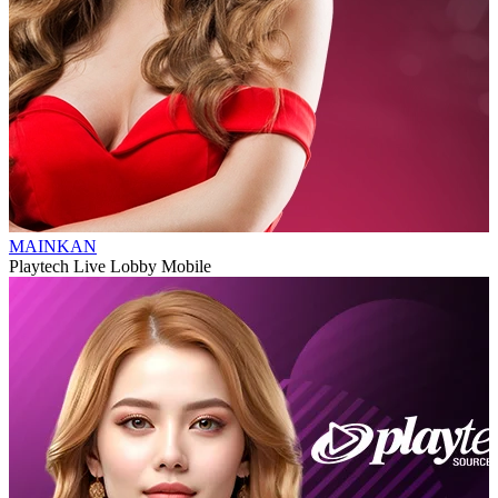
MAINKAN
Playtech Live Lobby Mobile