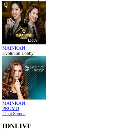
MAINKAN
Evolution Lobby
MAINKAN
PROMO
Lihat Semua
IDNLIVE