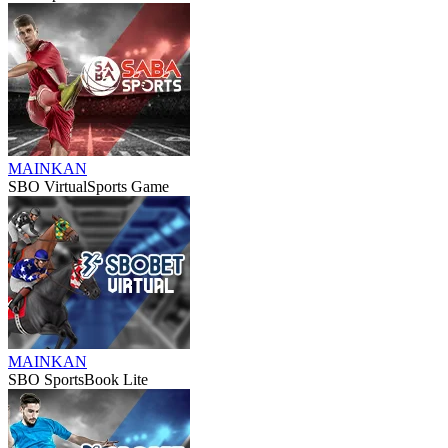
MAINKAN
SBO VirtualSports Game
MAINKAN
SBO SportsBook Lite