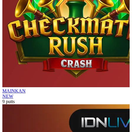
MAINKAN
NEW
9 putts