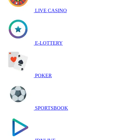
LIVE CASINO
E-LOTTERY
POKER
SPORTSBOOK