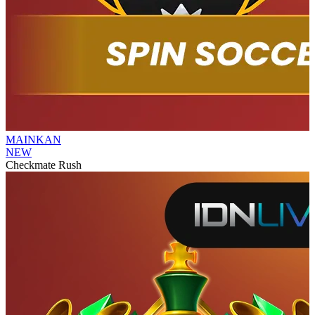
MAINKAN
NEW
Checkmate Rush