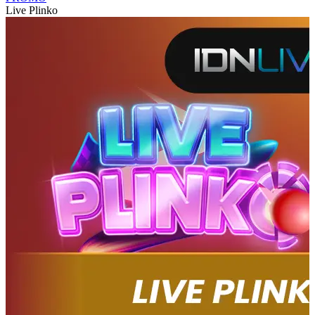
Live Plinko