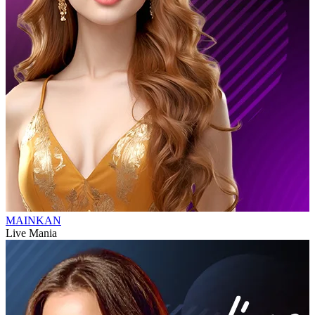
MAINKAN
Live Mania