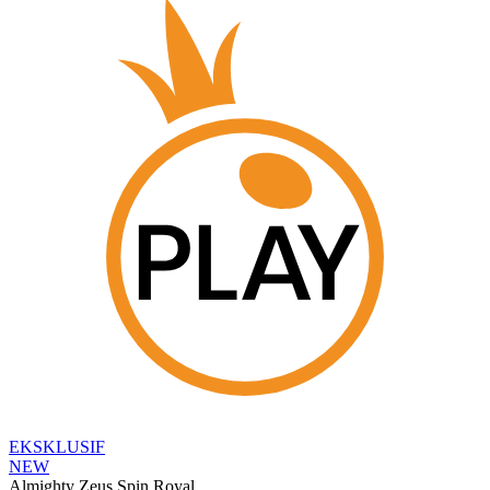
EKSKLUSIF
NEW
Almighty Zeus Spin Royal