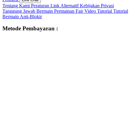
Tentang Kami
Peraturan
Link Alternatif
Kebijakan Privasi
Tanggung Jawab Bermain
Permainan Fair
Video Tutorial
Tutorial
Bermain
Anti-Blokir
Metode Pembayaran :