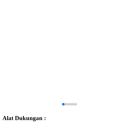
Alat Dukungan :