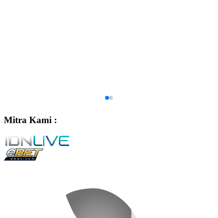
Mitra Kami :