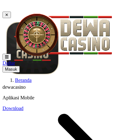
✕
Daftar
Masuk
Beranda
dewacasino
Aplikasi Mobile
Download