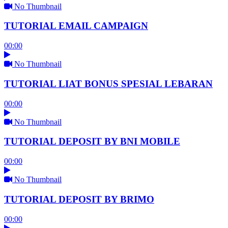
No Thumbnail
TUTORIAL EMAIL CAMPAIGN
00:00
No Thumbnail
TUTORIAL LIAT BONUS SPESIAL LEBARAN
00:00
No Thumbnail
TUTORIAL DEPOSIT BY BNI MOBILE
00:00
No Thumbnail
TUTORIAL DEPOSIT BY BRIMO
00:00