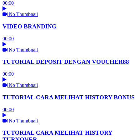
00:00
No Thumbnail
VIDEO BRANDING
00:00
No Thumbnail
TUTORIAL DEPOSIT DENGAN VOUCHER88
00:00
No Thumbnail
TUTORIAL CARA MELIHAT HISTORY BONUS
00:00
No Thumbnail
TUTORIAL CARA MELIHAT HISTORY
TURNOVER