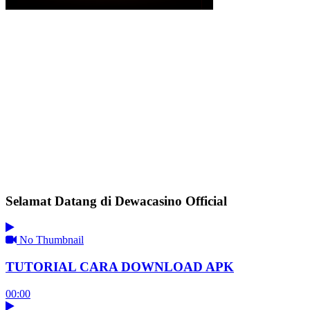
Selamat Datang di Dewacasino Official
No Thumbnail
TUTORIAL CARA DOWNLOAD APK
00:00