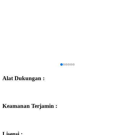
Alat Dukungan :
Keamanan Terjamin :
Lisensi :