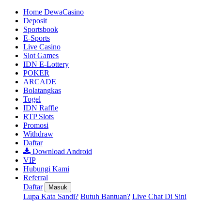
Home DewaCasino
Deposit
Sportsbook
E-Sports
Live Casino
Slot Games
IDN E-Lottery
POKER
ARCADE
Bolatangkas
Togel
IDN Raffle
RTP Slots
Promosi
Withdraw
Daftar
Download Android
VIP
Hubungi Kami
Referral
Daftar
Masuk
Lupa Kata Sandi?
Butuh Bantuan?
Live Chat Di Sini