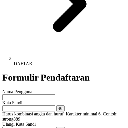
DAFTAR
Formulir Pendaftaran
Nama Pengguna
Kata Sandi
Harus kombinasi angka dan huruf. Karakter minimal 6. Contoh:
strong889
Ulangi Kata Sandi