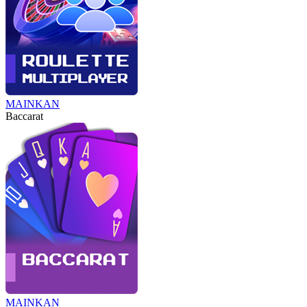
MAINKAN
Baccarat
MAINKAN