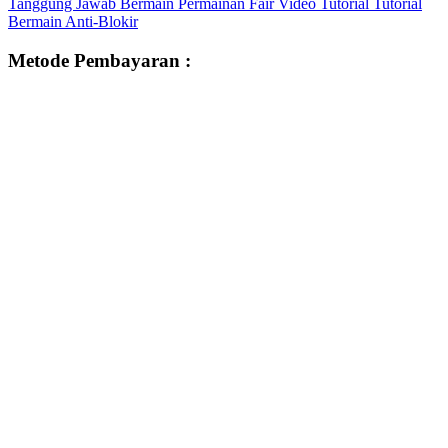
Tanggung Jawab Bermain
Permainan Fair
Video Tutorial
Tutorial
Bermain
Anti-Blokir
Metode Pembayaran :