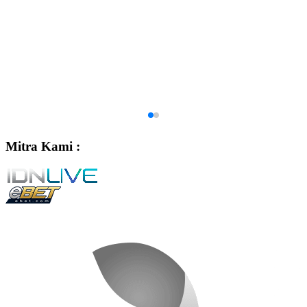
Mitra Kami :