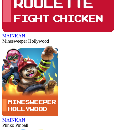
MAINKAN
Minesweeper Hollywood
MAINKAN
Plinko Pinball