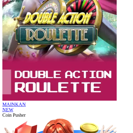
MAINKAN
NEW
Coin Pusher