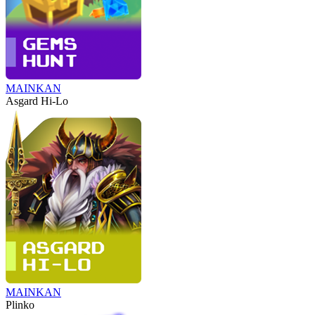
MAINKAN
Asgard Hi-Lo
MAINKAN
Plinko