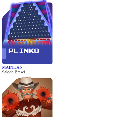
MAINKAN
Saloon Brawl