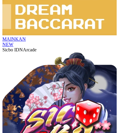
MAINKAN
NEW
Sicbo IDNArcade