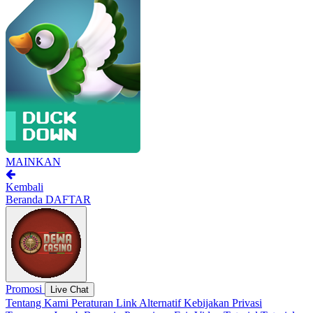
MAINKAN
Kembali
Beranda
DAFTAR
Promosi
Live Chat
Tentang Kami
Peraturan
Link Alternatif
Kebijakan Privasi