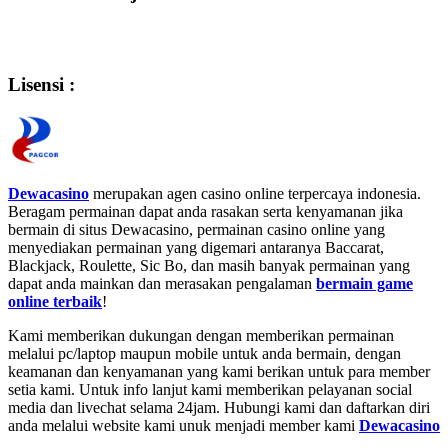
Lisensi :
Dewacasino
merupakan agen casino online terpercaya indonesia.
Beragam permainan dapat anda rasakan serta kenyamanan jika
bermain di situs Dewacasino, permainan casino online yang
menyediakan permainan yang digemari antaranya Baccarat,
Blackjack, Roulette, Sic Bo, dan masih banyak permainan yang
dapat anda mainkan dan merasakan pengalaman
bermain game
online terbaik
!
Kami memberikan dukungan dengan memberikan permainan
melalui pc/laptop maupun mobile untuk anda bermain, dengan
keamanan dan kenyamanan yang kami berikan untuk para member
setia kami. Untuk info lanjut kami memberikan pelayanan social
media dan livechat selama 24jam. Hubungi kami dan daftarkan diri
anda melalui website kami unuk menjadi member kami
Dewacasino