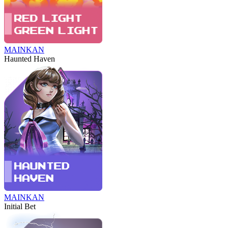
MAINKAN
Haunted Haven
MAINKAN
Initial Bet