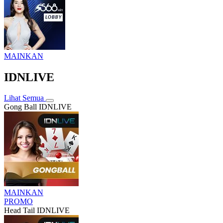
MAINKAN
IDNLIVE
Lihat Semua
Gong Ball IDNLIVE
MAINKAN
PROMO
Head Tail IDNLIVE