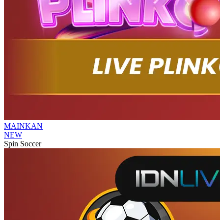
MAINKAN
NEW
Spin Soccer