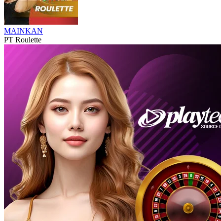
MAINKAN
PT Roulette