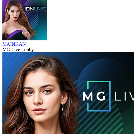
MAINKAN
MG Live Lobby