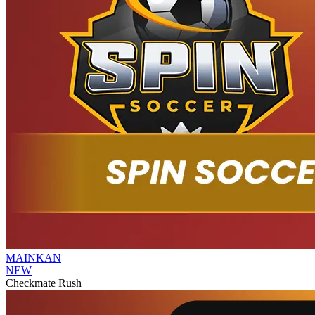
MAINKAN
NEW
Checkmate Rush