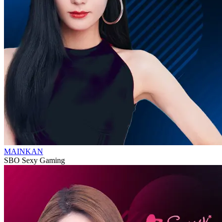
MAINKAN
SBO Sexy Gaming