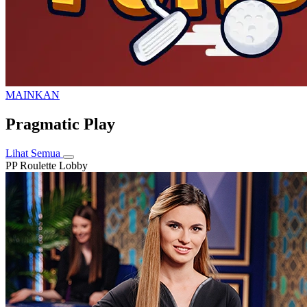
MAINKAN
Pragmatic Play
Lihat Semua
PP Roulette Lobby