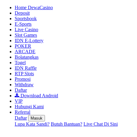
Home DewaCasino
Deposit
Sportsbook
E-Sports
Live Casino
Slot Games
IDN E-Lottery
POKER
ARCADE
Bolatangkas
Togel
IDN Raffle
RTP Slots
Promosi
Withdraw
Daftar
Download Android
VIP
Hubungi Kami
Referral
Daftar
Masuk
Lupa Kata Sandi?
Butuh Bantuan?
Live Chat Di Sini