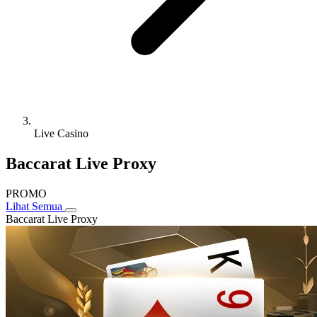
Live Casino
Baccarat Live Proxy
PROMO
Lihat Semua
Baccarat Live Proxy