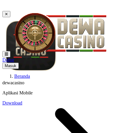
✕
Daftar
Masuk
Beranda
dewacasino
Aplikasi Mobile
Download