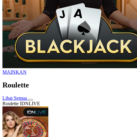
MAINKAN
Roulette
Lihat Semua
Roulette IDNLIVE