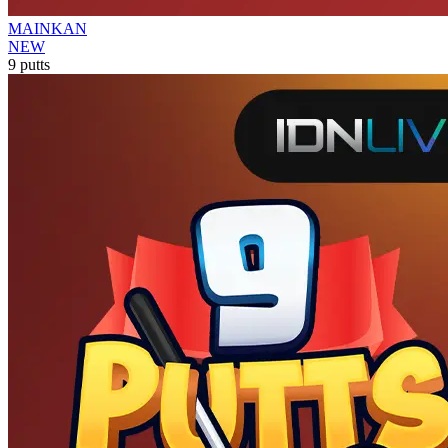
MAINKAN
NEW
9 putts