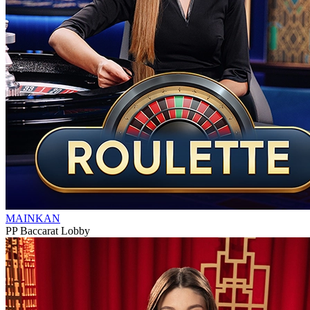
MAINKAN
PP Baccarat Lobby