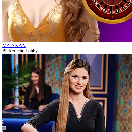
MAINKAN
PP Roulette Lobby