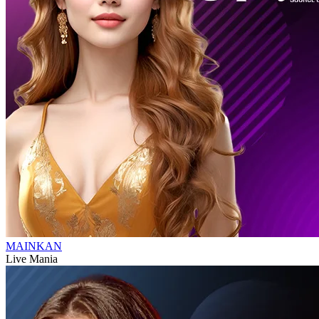
MAINKAN
Live Mania